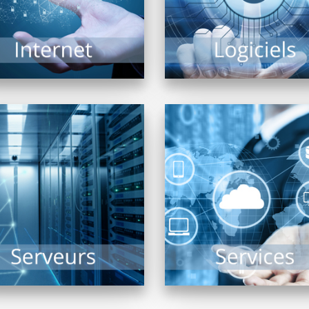
logiciels...
EN SAVOIR PLUS
EN SAVOIR PLUS
Sauvegarde, Sécurité
ectivités, TPE, PME, ou de
Solutions Cloud, Infogér
lle plus conséquente, le(s)
Assistance, PRA, Saas
eur(s) reste(nt) dans tous
réponses aux appels 
les cas le...
secours… l’informatique 
plus...
EN SAVOIR PLUS
EN SAVOIR PLUS