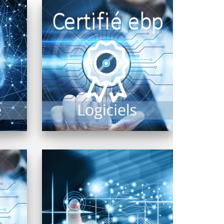
Les revendeurs FRP2i certifiés
s
ebp proposent leur expertise
e de
sur les produits comptabilité
Il est
gestion commerciale paye
métiers...
EN SAVOIR PLUS
Pour la diffusion de contenus
l
multimédia, affichage
récis
dynamique intérieur ou
tant
extérieur, bornes interactives,