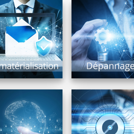
a dématérialisation de
ocuments présente de
Malgré les évolution
ombreux avantages et
technologiques, le risqu
intérêts : Recherche
panne ne peut être exclu. 
documentaire rapide,
alors précieux...
archivage, limitation...
EN SAVOIR PLUS
EN SAVOIR PLUS
avigateurs, moteurs de
Trouver « LE » logicie
recherche, matériel de
répondant à un besoin p
nexion… Internet est un
est une tâche complexe 
e univers ou matériels et
il...