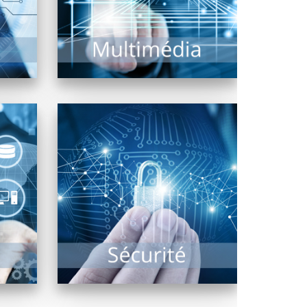
vidéo projection, écrans...
EN SAVOIR PLUS
,
ance,
Etudier la fiabilité du système
,
d’informations d’une
au
entreprise, assurer sa sécurité
n’est
d’accès sont les missions des...
EN SAVOIR PLUS