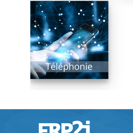
La téléphonie est en
révolution depuis quelques
années et les améliorations
majeures sont à venir !...
EN SAVOIR PLUS