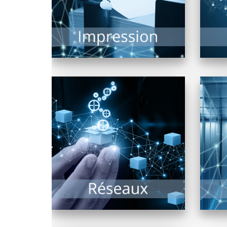
nombreuses technologies...
EN SAVOIR PLUS
En confiant aux revendeurs
Coll
membres de FRP2i le
tai
déploiement, l’administration
serv
et la supervision de systèmes
réseaux,...
EN SAVOIR PLUS