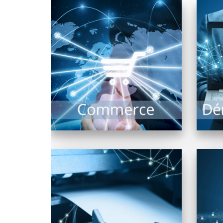
L
Un équipement fonctionnel
d
est la garantie d’un commerce
n
optimisé : Il comprend
l’ensemble des systèmes
d’encaissement,...
EN SAVOIR PLUS
Impression de documents,
N
photos, plans grands formats,
l’imprimante est indissociable
con
d’un système informatique. De
vast