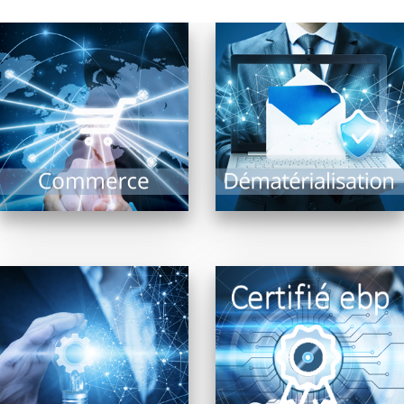
Un équipement
La dématérialisation de
fonctionnel est la
documents présente de
garantie d’un
nombreux avantages
commerce optimisé : Il
et intérêts : Recherche
comprend l’ensemble
documentaire rapide,
des systèmes
archivage, limitation...
d’encaissement,...
EN SAVOIR PLUS
EN SAVOIR PLUS
Les revendeurs FRP2i
Malgré les évolutions
certifiés ebp proposent
technologiques, le
leur expertise sur les
risque de panne ne
produits comptabilité
peut être exclu. Il est
gestion commerciale
alors précieux...
paye métiers...