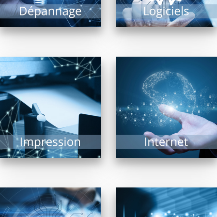
EN SAVOIR PLUS
EN SAVOIR PLUS
Impression de
documents, photos,
Navigateurs, moteurs
plans grands formats,
de recherche, matériel
l’imprimante est
de connexion… Internet
indissociable d’un
est un vaste univers ou
système informatique.
matériels et logiciels...
De nombreuses
technologies...
EN SAVOIR PLUS
EN SAVOIR PLUS
Pour la diffusion de
contenus multimédia,
Trouver « LE » logiciel
affichage dynamique