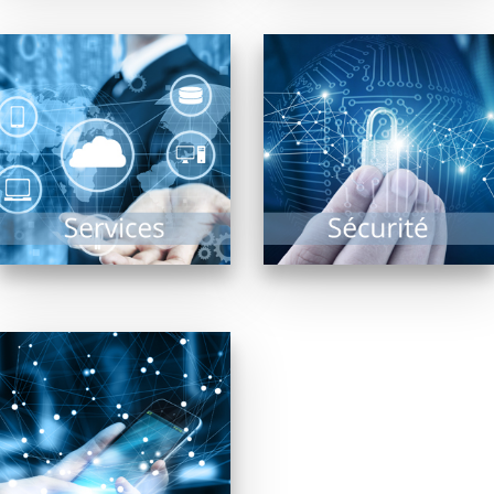
Sauvegarde, Sécurité,
Solutions Cloud,
Etudier la fiabilité du
Infogérance,
système d’informations
Assistance, PRA, Saas,
d’une entreprise,
réponses aux appels
assurer sa sécurité
au secours…
d’accès sont les
l’informatique n’est
missions des...
plus...
EN SAVOIR PLUS
EN SAVOIR PLUS
La téléphonie est en
révolution depuis
quelques années et les
améliorations
majeures sont à venir
!...