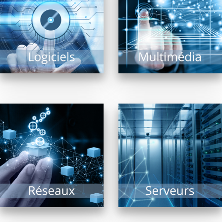
répondant à un besoin
intérieur ou extérieur,
précis est une tâche
bornes interactives,
complexe tant il...
vidéo projection,
écrans...
EN SAVOIR PLUS
EN SAVOIR PLUS
En confiant aux
revendeurs membres
Collectivités, TPE, PME,
de FRP2i le
ou de taille plus
déploiement,
conséquente, le(s)
l’administration et la
serveur(s) reste(nt)
supervision de
dans tous les cas le...
systèmes réseaux,...
EN SAVOIR PLUS
EN SAVOIR PLUS