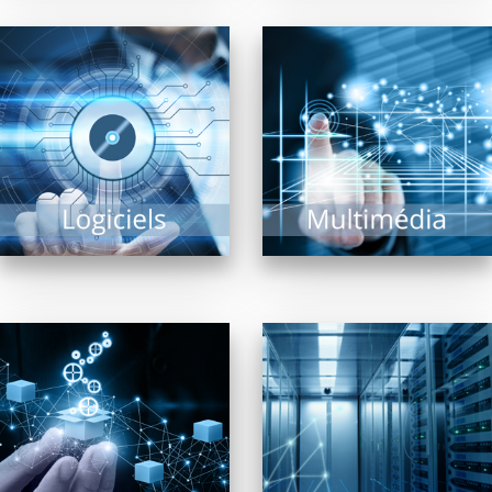
Pour la diffusion de
contenus multimédia,
Trouver « LE » logiciel
affichage dynamique
répondant à un besoin
intérieur ou extérieur,
précis est une tâche
bornes interactives,
complexe tant il...
vidéo projection,
écrans...
EN SAVOIR PLUS
EN SAVOIR PLUS
En confiant aux
revendeurs membres
Collectivités, TPE, PME,
de FRP2i le
ou de taille plus
déploiement,
conséquente, le(s)
l’administration et la
serveur(s) reste(nt)
supervision de
dans tous les cas le...
systèmes réseaux,...