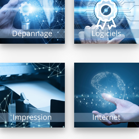
leur expertise sur les
risque de panne ne
produits comptabilité
peut être exclu. Il est
gestion commerciale
alors précieux...
paye métiers...
EN SAVOIR PLUS
EN SAVOIR PLUS
Impression de
documents, photos,
Navigateurs, moteurs
plans grands formats,
de recherche, matériel
l’imprimante est
de connexion… Internet
indissociable d’un
est un vaste univers ou
système informatique.
matériels et logiciels...
De nombreuses
technologies...
EN SAVOIR PLUS
EN SAVOIR PLUS