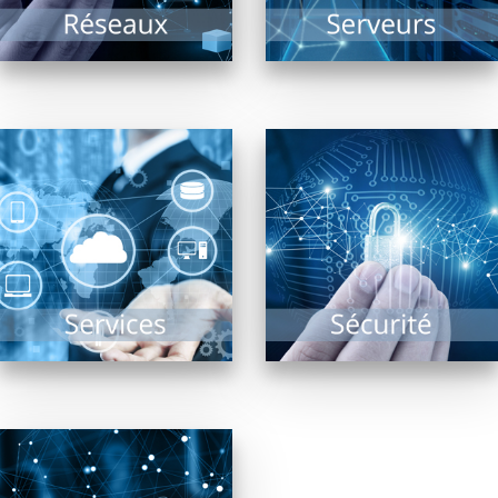
EN SAVOIR PLUS
EN SAVOIR PLUS
Sauvegarde, Sécurité,
Solutions Cloud,
Etudier la fiabilité du
Infogérance,
système d’informations
Assistance, PRA, Saas,
d’une entreprise,
réponses aux appels
assurer sa sécurité
au secours…
d’accès sont les
l’informatique n’est
missions des...
plus...
EN SAVOIR PLUS
EN SAVOIR PLUS
La téléphonie est en
révolution depuis