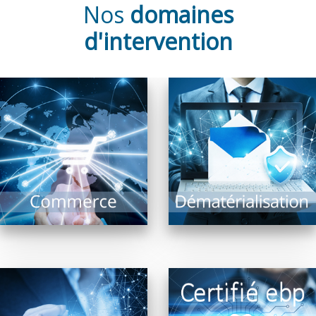
Nos
domaines
d'intervention
Un équipement
La dématérialisation de
fonctionnel est la
documents présente de
garantie d’un
nombreux avantages
commerce optimisé : Il
et intérêts : Recherche
comprend l’ensemble
documentaire rapide,
des systèmes
archivage, limitation...
d’encaissement,...
EN SAVOIR PLUS
EN SAVOIR PLUS
Les revendeurs FRP2i
Malgré les évolutions
certifiés ebp proposent
technologiques, le