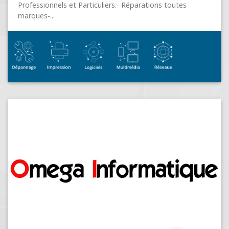
AJYEWEB.COM
SAINT LAURENT DU VAR (06700)