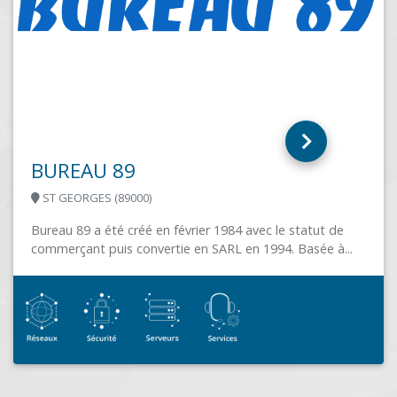
TEKNICO (Eurl)
UHART CIZE (64220)