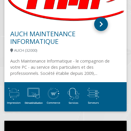
3AMI
 de
MONTBARD (21500)
Nous sommes basés sur le nord, en Côte d'Or et
installés depuis 2005. Notre domaine d'activité
comprend: Réseaux vente et installation...