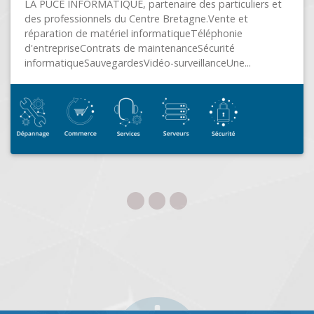
iers et
Litco, votre copilote cyber !Parce que même les m
ont besoin d’un coéquipier !Avec nous, la cybersé
devient simple, transparente et...