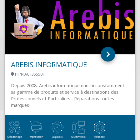
amment
des
SELEST INFORMATIQUE SAS
s
SELESTAT (67600)
SELEST INFORMATIQUE, au service des professi
et des particuliers vente dépannage maintenanc
solutions d'impressions formation interventions s
ou en atelier...