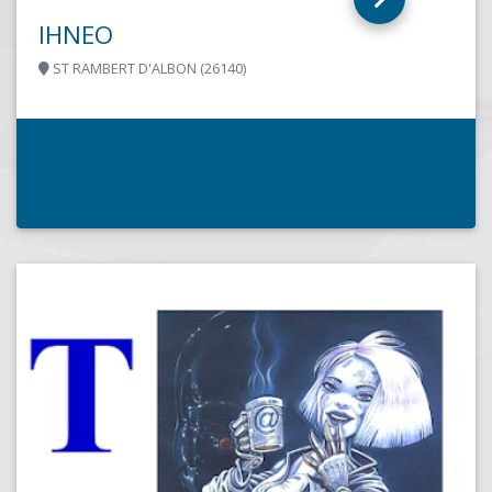
ARA INFORMATIQUE
ANNONAY CEDEX (07102)
Entreprise de Service Numérique et Opérateur
télécommunication.Nous proposons des soluti
informatiques aux professionnels Ventes, instal
dépannage et maintenance de systèmes...