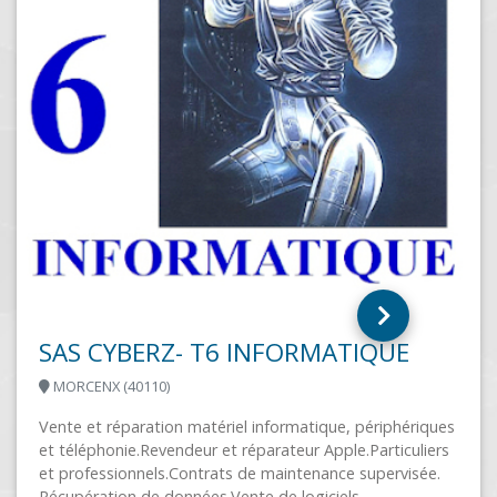
SELEST INFORMATIQUE SAS
SELESTAT (67600)
SELEST INFORMATIQUE, au service des profes
UE
et des particuliers vente dépannage maintena
solutions d'impressions formation interventions
ou en atelier...
iphériques
ticuliers
ervisée.