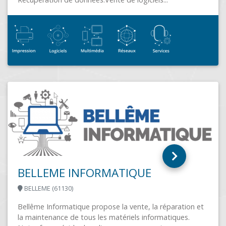
ALTERINFRA
FIRMINY (42700)
ration et
ques.