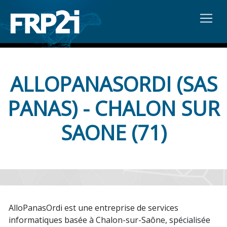
ALLOPANASORDI (SAS
PANAS) - CHALON SUR
SAONE (71)
AlloPanasOrdi est une entreprise de services
informatiques basée à Chalon-sur-Saône, spécialisée