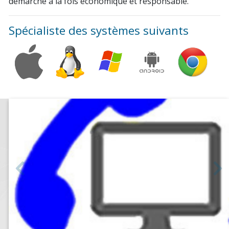
démarche à la fois économique et responsable.
Spécialiste des systèmes suivants
Précédent
S