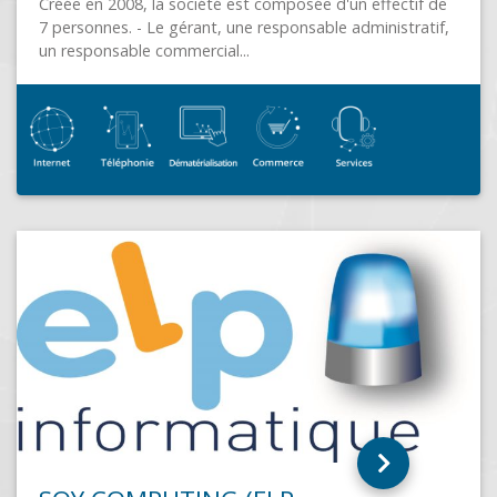
f de
tif,