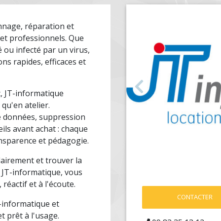
nnage, réparation et
 et professionnels. Que
 ou infecté par un virus,
s rapides, efficaces et
Précédent
c, JT-informatique
 qu'en atelier.
de données, suppression
ils avant achat : chaque
ransparence et pédagogie.
lairement et trouver la
c JT-informatique, vous
réactif et à l'écoute.
CONTACTER
-informatique et
t prêt à l'usage.