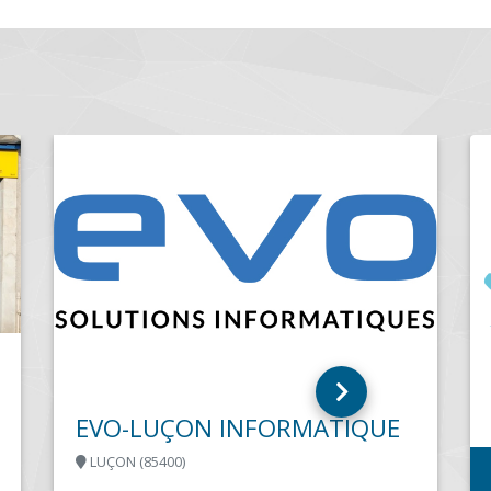
E.B.A. – CYBERMANIAC
SAINT ETIENNE (42100)
Vente et réparation informatique Impression