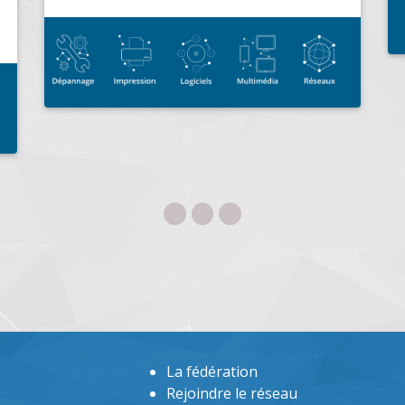
3D Développement VBA Access et Excel
La fédération
Rejoindre le réseau