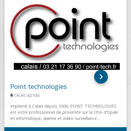
ALTISE
IES
pale
PARIS (75009)