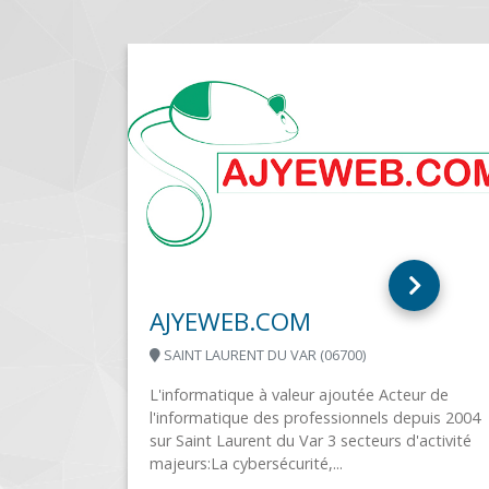
COM
U VAR (06700)
RC informatique
valeur ajoutée Acteur de
ST VINCENT DE TYROSSE (40
s professionnels depuis 2004
 du Var 3 secteurs d'activité
Régis Ciracq Informatique in
curité,...
en ses locaux pour l'entreti