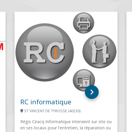
CLIC&COM
PONTARLIER (25300)
Implanté depuis 13 ans sur Pontarlier,
230)
CLIC&COM vous accompagne sur vos 
que vous soyez un particulier ou un
tervient sur site ou
professionnel. Partenaire...
en, la réparation ou