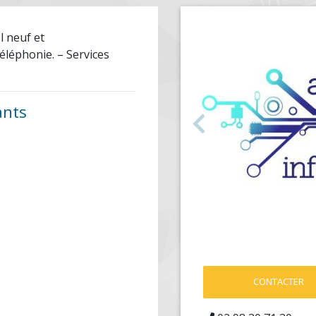
l neuf et
éléphonie. – Services
ants
Précédent
CONTACTER