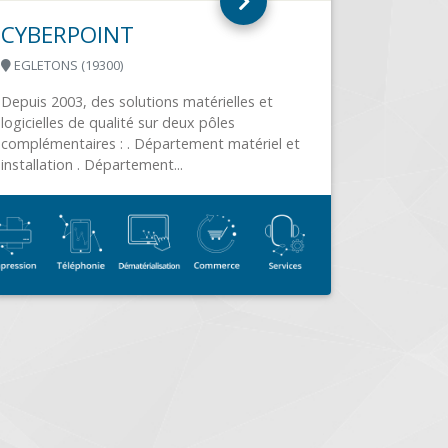
Conseil & Service de Proximité B&C
Informatique est une société de conseils et de
services en informatique basée à St Germain...