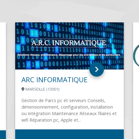
SEAUX
OMEGA INFORMATIQUE
PLOUAY (56240)
se de
s,
Créée en 2004 et située à Plouay dans le
nfogérance
Morbihan, OMEGA Informatique est une
s 2007,...
entreprise de services informatiques pour les