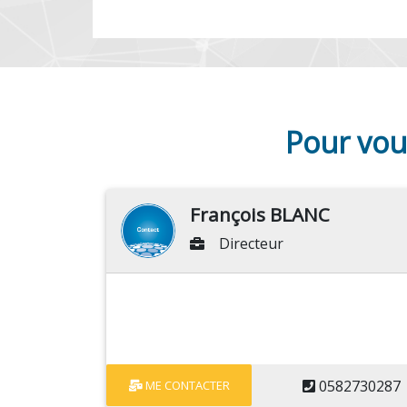
Pour vou
François BLANC
Directeur
0582730287
ME CONTACTER