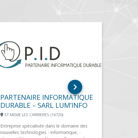
COMPTOIR INFORMATIQUE
VALDAHON (25800)
Vente de matériel informatique Dépannage
Réseaux et internet Affichage dynamique
Infogérance Systèmes de caisses NF525