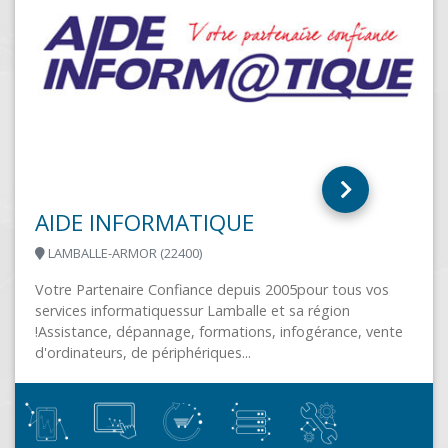
BUREAU 89
ST GEORGES (89000)
Bureau 89 a été créé en février 1984 avec le statut de
commerçant puis convertie en SARL en 1994. Basée à...