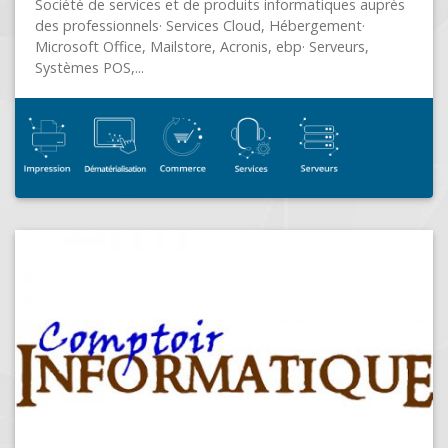
COURTISOLS (51460)
2 Techniciens à votre service du lundi au samedi
Dépannage Conseils Installation des outils
informatiques. Vente de matériel , solutions
numériques...