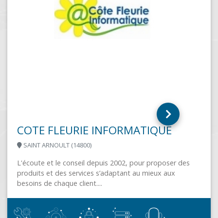
ITV SYSTEMS [SAS MKO]
ENNERY (95300)
QUE
proposer des
eux aux