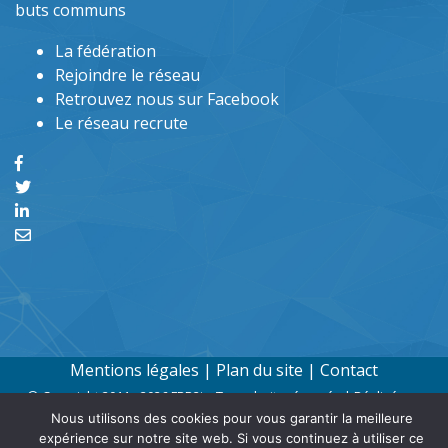
buts communs
La fédération
Rejoindre le réseau
Retrouvez nous sur Facebook
Le réseau recrute
Mentions légales
|
Plan du site
|
Contact
© Copyright 2011 - 2026 FRP2i - Tous droits réservés | Réalisé par
Nous utilisons des cookies pour vous garantir la meilleure
6tem9
expérience sur notre site web. Si vous continuez à utiliser ce