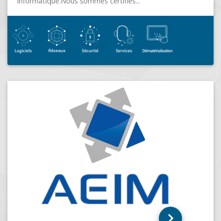
AITRPRO
SAULT-BRENAZ (01150)
AITRPRO est une entreprise de services inform
implantée à proximité d’Ambérieu-en-Bugey, e
Auvergne-Rhône-Alpes.Elle accompagne les ent
et collectivités dans la...