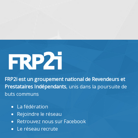
LE TENO CONSULTANT
GOUPILLIERES (78770)
Société de prestations informatiques à l'attent
TPE PME.Fourniture et gestion de matériel (Or
Switch, routeur, bornes wifi, videosurveillance,
impression, ...).Fourniture...
FRP2i est un groupement national de Revendeurs et
Prestataires Indépendants
, unis dans la poursuite de
buts communs
La fédération
Rejoindre le réseau
Retrouvez nous sur Facebook
Le réseau recrute