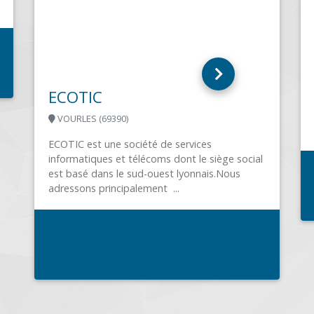
connecté,...
UE.COM