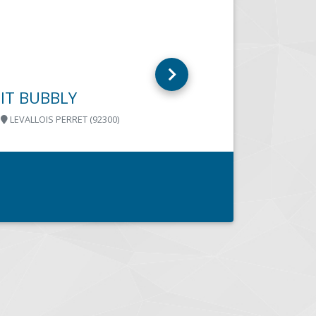
HAMBYE (50540)
Opérateur Télécom & Expert Cyber en
Normandie