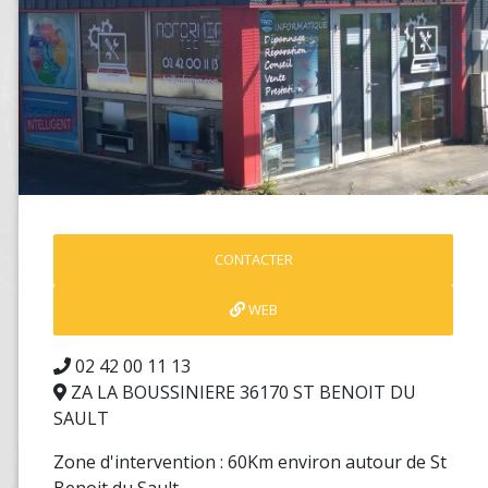
Précédent
S
CONTACTER
WEB
02 42 00 11 13
ZA LA BOUSSINIERE 36170 ST BENOIT DU
SAULT
Zone d'intervention : 60Km environ autour de St
Benoit du Sault