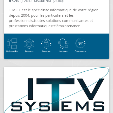
SAINT JEAN DE MAURIENNE (73300)
T.MICE est le spécialiste informatique de votre région
depuis 2004, pour les particuliers et les
professionnels.toutes solutions communicantes et
prestations informatiquestélémaintenance...